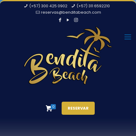
(+57) 300 425 0902
(+57) 311 6592210
reservas@benditabeach.com
0
RESERVAR