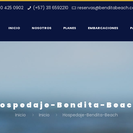
00 425 0902
(+57) 311 6592210
reservas@benditabeach.
INICIO
NOSOTROS
PLANES
EMBARCACIONES
P
ospedaje-Bendita-Bea
Inicio
Inicio
Hospedaje-Bendita-Beach