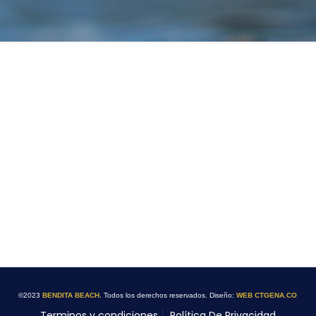
©2023
BENDITA BEACH
. Todos los derechos reservados. Diseño:
WEB CTGENA.CO
Terminos y condiciones
Política De Privacidad