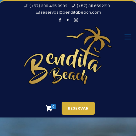
(+57) 300 425 0902
(+57) 311 6592210
reservas@benditabeach.com
0
RESERVAR