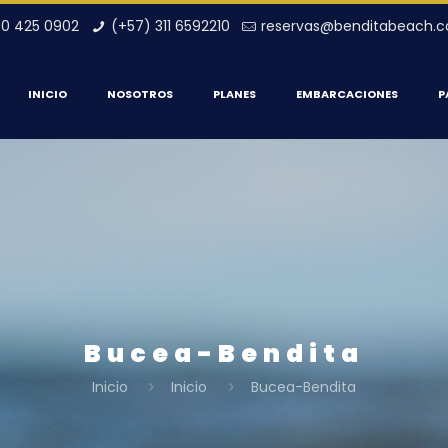
00 425 0902
(+57) 311 6592210
reservas@benditabeach.
INICIO
NOSOTROS
PLANES
EMBARCACIONES
P
Bucea-Bendita
Inicio
Inicio
Bucea-Bendita