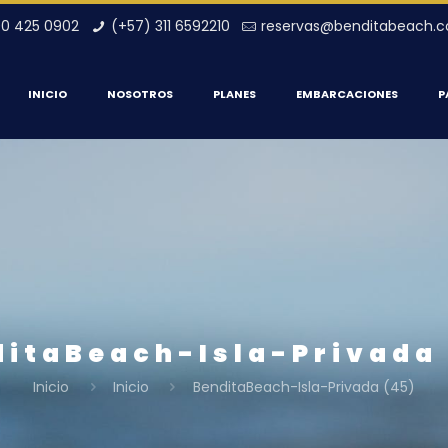
00 425 0902
(+57) 311 6592210
reservas@benditabeach.
INICIO
NOSOTROS
PLANES
EMBARCACIONES
P
ditaBeach-Isla-Privada 
Inicio
Inicio
BenditaBeach-Isla-Privada (45)