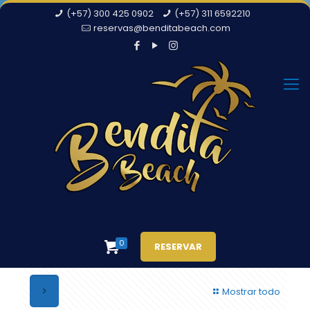
(+57) 300 425 0902
(+57) 311 6592210
reservas@benditabeach.com
0
RESERVAR
Mostrar todo